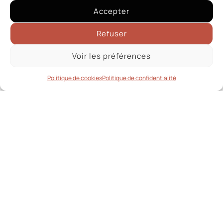
Accepter
Refuser
Voir les préférences
Politique de cookies
Politique de confidentialité
ATELIERS DE LA BRIÈRE
Menuisier charpentier à
Saint-Lyphard
Depuis plus de 50 ans,
les Ateliers de la
Brière
, implantés à Saint-Lyphard (44410),
accompagnent particuliers, entreprises et
collectivités dans la
construction bois de